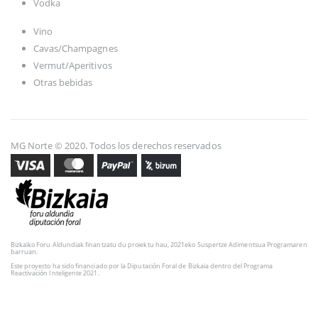
Vodka
Vino
Cavas/Champagnes
Vermut/Aperitivos
Otras bebidas
MG Norte © 2020. Todos los derechos reservados
Bizkaiko Foru Aldundiak finantzatu du proiektu hau, 2021eko Suspertze Adimentsua Programaren
barruan.
Este proyecto ha sido financiado por la Diputación Foral de Bizkaia dentro del Programa
Reactivación Inteligente 2021.