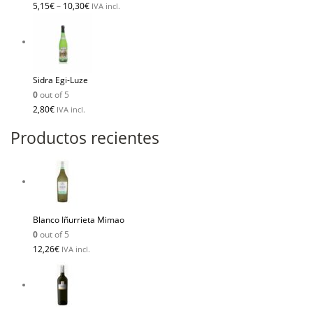
5,15
€
–
10,30
€
IVA incl.
Sidra Egi-Luze
0
out of 5
2,80
€
IVA incl.
Productos recientes
Blanco Iñurrieta Mimao
0
out of 5
12,26
€
IVA incl.