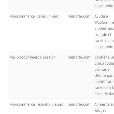
el contenid
woocommerce_items_in_cart
mgnorte.com
Ayuda a
WooComme
a determin
cuando el
carrito cam
el contenid
wp_woocommerce_session_
mgnorte.com
Contiene u
único códi
por cada
cliente par
identificar 
carrito en l
base de da
woocommerce_recently_viewed
mgnorte.com
Alimenta el
widget