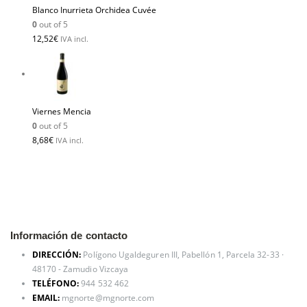
Blanco Inurrieta Orchidea Cuvée
0
out of 5
12,52
€
IVA incl.
Viernes Mencia
0
out of 5
8,68
€
IVA incl.
Información de contacto
DIRECCIÓN:
Polígono Ugaldeguren III, Pabellón 1, Parcela 32-33 ·
48170 - Zamudio Vizcaya
TELÉFONO:
944 532 462
EMAIL:
mgnorte@mgnorte.com