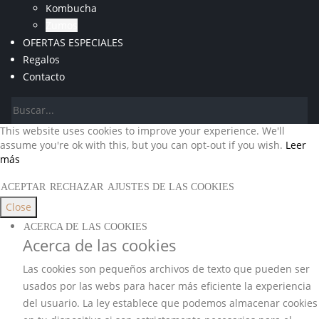
Kombucha
Zumos
OFERTAS ESPECIALES
Regalos
Contacto
This website uses cookies to improve your experience. We'll
assume you're ok with this, but you can opt-out if you wish.
Leer
más
ACEPTAR
RECHAZAR
AJUSTES DE LAS COOKIES
Close
ACERCA DE LAS COOKIES
Acerca de las cookies
Las cookies son pequeños archivos de texto que pueden ser
usados por las webs para hacer más eficiente la experiencia
del usuario. La ley establece que podemos almacenar cookies