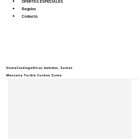
OFERTAS ESPECIALES
Regalos
Contacto
0
0 items
Home
Catálogo
Otras bebidas
,
Zumos
Manzana Turbia Cuckoo Zumo