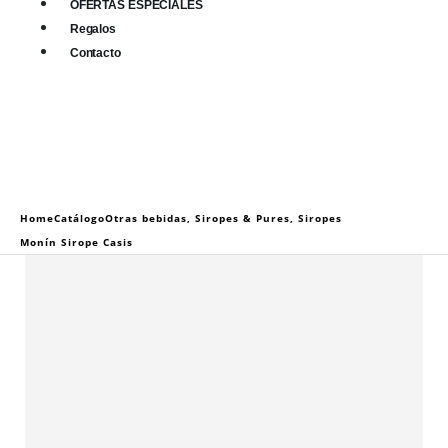
OFERTAS ESPECIALES
Regalos
Contacto
0
0 items
Home
Catálogo
Otras bebidas
,
Siropes & Pures
,
Siropes
Monín Sirope Casis