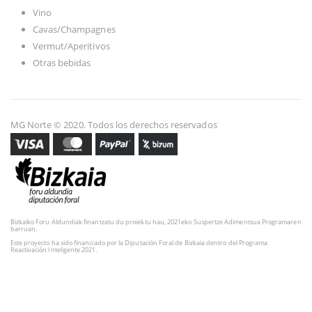
Vino
Cavas/Champagnes
Vermut/Aperitivos
Otras bebidas
MG Norte © 2020. Todos los derechos reservados
Bizkaiko Foru Aldundiak finantzatu du proiektu hau, 2021eko Suspertze Adimentsua Programaren
barruan.
Este proyecto ha sido financiado por la Diputación Foral de Bizkaia dentro del Programa
Reactivación Inteligente 2021.