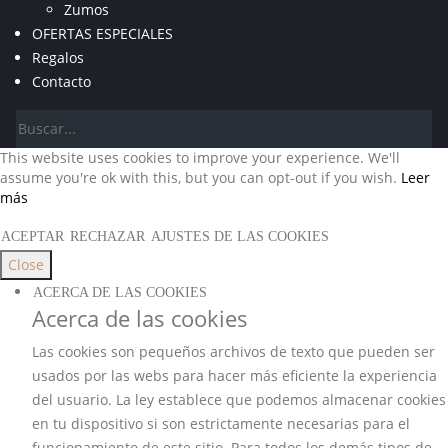
Zumos
OFERTAS ESPECIALES
Regalos
Contacto
This website uses cookies to improve your experience. We'll
assume you're ok with this, but you can opt-out if you wish.
Leer
más
ACEPTAR
RECHAZAR
AJUSTES DE LAS COOKIES
Close
ACERCA DE LAS COOKIES
Acerca de las cookies
Las cookies son pequeños archivos de texto que pueden ser
usados por las webs para hacer más eficiente la experiencia
del usuario. La ley establece que podemos almacenar cookies
en tu dispositivo si son estrictamente necesarias para el
funcionamiento de este sitio. Para todos los demás tipos de