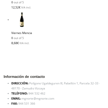
0
out of 5
12,52
€
IVA incl.
Viernes Mencia
0
out of 5
8,68
€
IVA incl.
Información de contacto
DIRECCIÓN:
Polígono Ugaldeguren III, Pabellón 1, Parcela 32-33 ·
48170 - Zamudio Vizcaya
TELÉFONO:
944 532 462
EMAIL:
mgnorte@mgnorte.com
FAX:
944 531 366