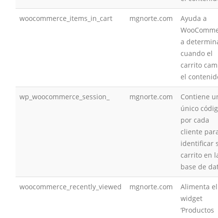
woocommerce_items_in_cart
mgnorte.com
Ayuda a
WooComme
a determin
cuando el
carrito cam
el contenid
wp_woocommerce_session_
mgnorte.com
Contiene u
único códi
por cada
cliente par
identificar 
carrito en l
base de da
woocommerce_recently_viewed
mgnorte.com
Alimenta el
widget
‘Productos