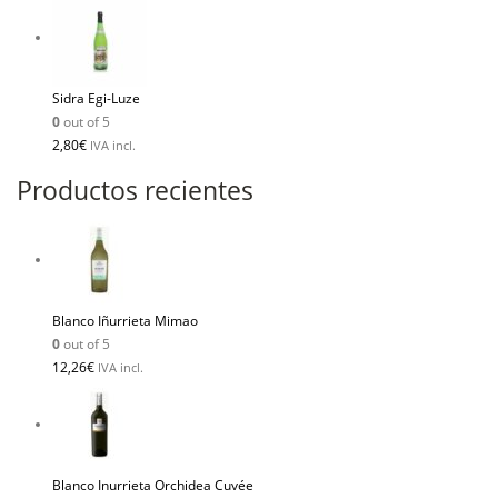
Sidra Egi-Luze
0
out of 5
2,80
€
IVA incl.
Productos recientes
Blanco Iñurrieta Mimao
0
out of 5
12,26
€
IVA incl.
Blanco Inurrieta Orchidea Cuvée