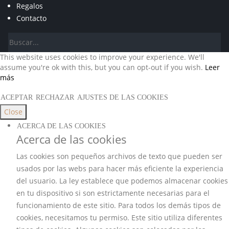
Regalos
Contacto
This website uses cookies to improve your experience. We'll
assume you're ok with this, but you can opt-out if you wish.
Leer
más
ACEPTAR
RECHAZAR
AJUSTES DE LAS COOKIES
Close
ACERCA DE LAS COOKIES
Acerca de las cookies
Las cookies son pequeños archivos de texto que pueden ser
usados por las webs para hacer más eficiente la experiencia
del usuario. La ley establece que podemos almacenar cookies
en tu dispositivo si son estrictamente necesarias para el
funcionamiento de este sitio. Para todos los demás tipos de
cookies, necesitamos tu permiso. Este sitio utiliza diferentes