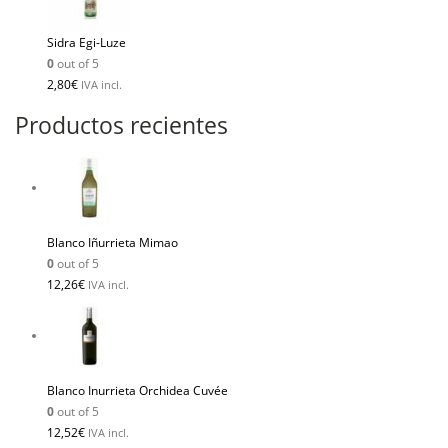
Sidra Egi-Luze
0
out of 5
2,80
€
IVA incl.
Productos recientes
Blanco Iñurrieta Mimao
0
out of 5
12,26
€
IVA incl.
Blanco Inurrieta Orchidea Cuvée
0
out of 5
12,52
€
IVA incl.