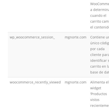
WooComme
a determin
cuando el
carrito cam
el contenid
wp_woocommerce_session_
mgnorte.com
Contiene u
único códi
por cada
cliente par
identificar 
carrito en l
base de da
woocommerce_recently_viewed
mgnorte.com
Alimenta el
widget
‘Productos
vistos
recienteme