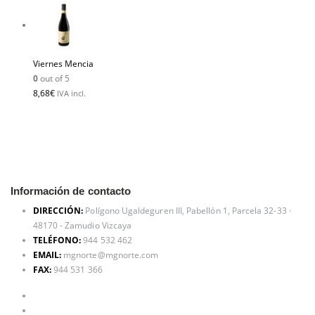
Viernes Mencia
0
out of 5
8,68
€
IVA incl.
Información de contacto
DIRECCIÓN:
Polígono Ugaldeguren III, Pabellón 1, Parcela 32-33 ·
48170 - Zamudio Vizcaya
TELÉFONO:
944 532 462
EMAIL:
mgnorte@mgnorte.com
FAX:
944 531 366