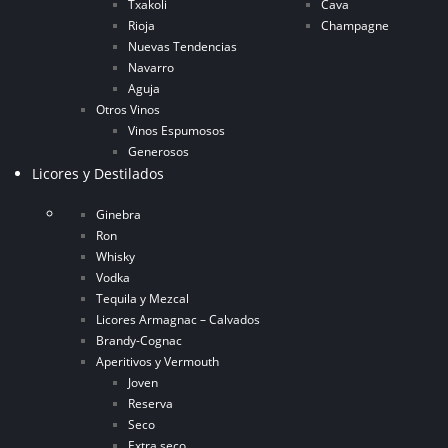
Txakoli
Cava
Rioja
Champagne
Nuevas Tendencias
Navarro
Aguja
Otros Vinos
Vinos Espumosos
Generosos
Licores y Destilados
Ginebra
Ron
Whisky
Vodka
Tequila y Mezcal
Licores Armagnac – Calvados
Brandy-Cognac
Aperitivos y Vermouth
Joven
Reserva
Seco
Extra seco