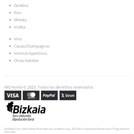
Ginebra
Ron
Whisky
Vodka
Vino
Cavas/Champagnes
Vermut/Aperitivos
Otras bebidas
MG Norte © 2020. Todos los derechos reservados
Bizkaiko Foru Aldundiak finantzatu du proiektu hau, 2021eko Suspertze Adimentsua Programaren
barruan.