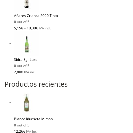
Añares Crianza 2020 Tinto
0
out of 5
5,15
€
–
10,30
€
IVA incl.
Sidra Egi-Luze
0
out of 5
2,80
€
IVA incl.
Productos recientes
Blanco Iñurrieta Mimao
0
out of 5
12,26
€
IVA incl.