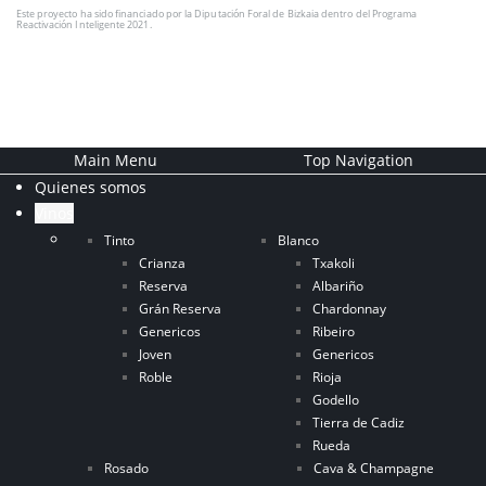
Este proyecto ha sido financiado por la Diputación Foral de Bizkaia dentro del Programa
Reactivación Inteligente 2021.
Main Menu
Top Navigation
Quienes somos
Vinos
Tinto
Blanco
Crianza
Txakoli
Reserva
Albariño
Grán Reserva
Chardonnay
Genericos
Ribeiro
Joven
Genericos
Roble
Rioja
Godello
Tierra de Cadiz
Rueda
Rosado
Cava & Champagne