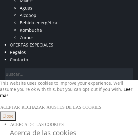
Mixers
Aguas
Alcopop
Bebida energética
Kombucha
Zumos
OFERTAS ESPECIALES
Regalos
Contacto
This website uses cookies to improve your experience. We'll
assume you're ok with this, but you can opt-out if you wish.
Leer
más
ACEPTAR
RECHAZAR
AJUSTES DE LAS COOKIES
Close
ACERCA DE LAS COOKIES
Acerca de las cookies