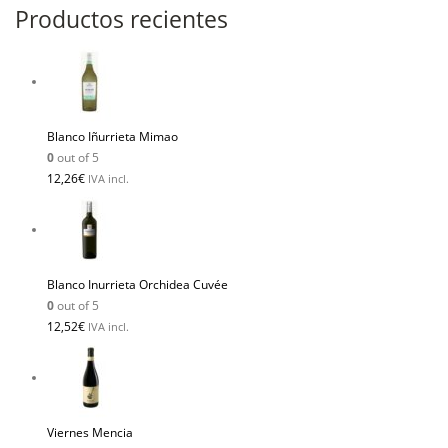
Productos recientes
Blanco Iñurrieta Mimao
0
out of 5
12,26
€
IVA incl.
Blanco Inurrieta Orchidea Cuvée
0
out of 5
12,52
€
IVA incl.
Viernes Mencia