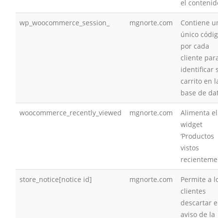
el contenid
wp_woocommerce_session_
mgnorte.com
Contiene u
único códi
por cada
cliente par
identificar 
carrito en l
base de da
woocommerce_recently_viewed
mgnorte.com
Alimenta el
widget
‘Productos
vistos
recienteme
store_notice[notice id]
mgnorte.com
Permite a l
clientes
descartar e
aviso de la