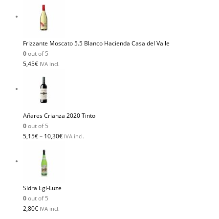
Frizzante Moscato 5.5 Blanco Hacienda Casa del Valle
0
out of 5
5,45
€
IVA incl.
Añares Crianza 2020 Tinto
0
out of 5
5,15
€
–
10,30
€
IVA incl.
Sidra Egi-Luze
0
out of 5
2,80
€
IVA incl.