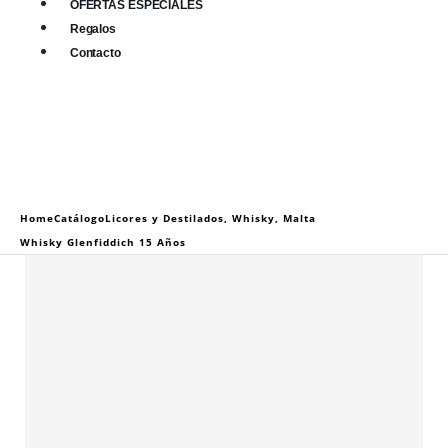
OFERTAS ESPECIALES
Regalos
Contacto
0
0 items
Home
Catálogo
Licores y Destilados
,
Whisky
,
Malta
Whisky Glenfiddich 15 Años