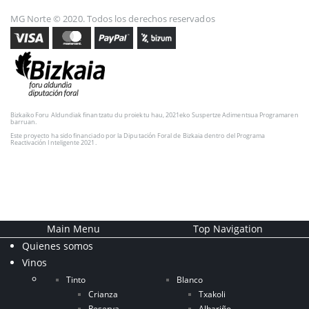
MG Norte © 2020. Todos los derechos reservados
Bizkaiko Foru Aldundiak finantzatu du proiektu hau, 2021eko Suspertze Adimentsua Programaren
barruan.
Este proyecto ha sido financiado por la Diputación Foral de Bizkaia dentro del Programa
Reactivación Inteligente 2021.
Main Menu
Top Navigation
Quienes somos
Vinos
Tinto
Blanco
Crianza
Txakoli
Reserva
Albariño