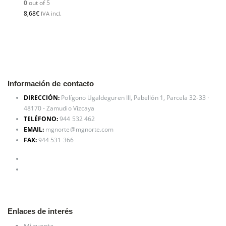
0
out of 5
8,68
€
IVA incl.
Información de contacto
DIRECCIÓN:
Polígono Ugaldeguren III, Pabellón 1, Parcela 32-33 ·
48170 - Zamudio Vizcaya
TELÉFONO:
944 532 462
EMAIL:
mgnorte@mgnorte.com
FAX:
944 531 366
Enlaces de interés
Mi cuenta