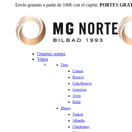
Envío gratuito a partir de 100€ con el cupón:
PORTES GRAT
Quienes somos
Vinos
Tinto
Crianza
Reserva
Grán Reserva
Genericos
Joven
Roble
Blanco
Txakoli
Albariño
Chardonnay