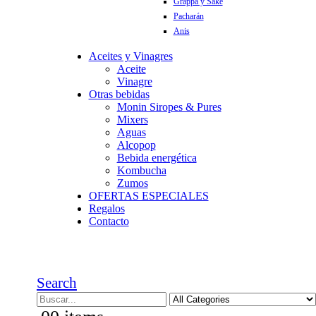
Grappa y Sake
Pacharán
Anis
Aceites y Vinagres
Aceite
Vinagre
Otras bebidas
Monin Siropes & Pures
Mixers
Aguas
Alcopop
Bebida energética
Kombucha
Zumos
OFERTAS ESPECIALES
Regalos
Contacto
Search