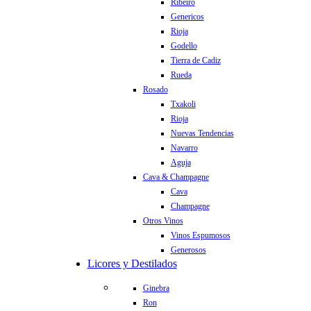
Ribeiro
Genericos
Rioja
Godello
Tierra de Cadiz
Rueda
Rosado
Txakoli
Rioja
Nuevas Tendencias
Navarro
Aguja
Cava & Champagne
Cava
Champagne
Otros Vinos
Vinos Espumosos
Generosos
Licores y Destilados
Ginebra
Ron