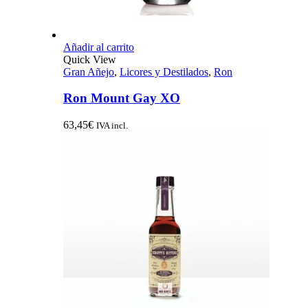
Añadir al carrito
Quick View
Gran Añejo
,
Licores y Destilados
,
Ron
Ron Mount Gay XO
63,45
€
IVA incl.