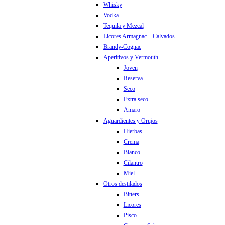
Whisky
Vodka
Tequila y Mezcal
Licores Armagnac – Calvados
Brandy-Cognac
Aperitivos y Vermouth
Joven
Reserva
Seco
Extra seco
Amaro
Aguardientes y Orujos
Hierbas
Crema
Blanco
Cilantro
Miel
Otros destilados
Bitters
Licores
Pisco