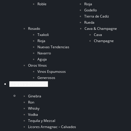
Roble
Rioja
Godello
Tierra de Cadiz
Rueda
Rosado
Cava & Champagne
Txakoli
Cava
Rioja
Champagne
Nuevas Tendencias
Navarro
Aguja
Otros Vinos
Vinos Espumosos
Generosos
Licores y Destilados
Ginebra
Ron
Whisky
Vodka
Tequila y Mezcal
Licores Armagnac – Calvados