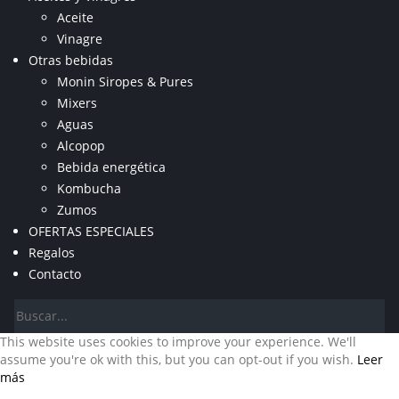
Aceite
Vinagre
Otras bebidas
Monin Siropes & Pures
Mixers
Aguas
Alcopop
Bebida energética
Kombucha
Zumos
OFERTAS ESPECIALES
Regalos
Contacto
This website uses cookies to improve your experience. We'll
assume you're ok with this, but you can opt-out if you wish.
Leer
más