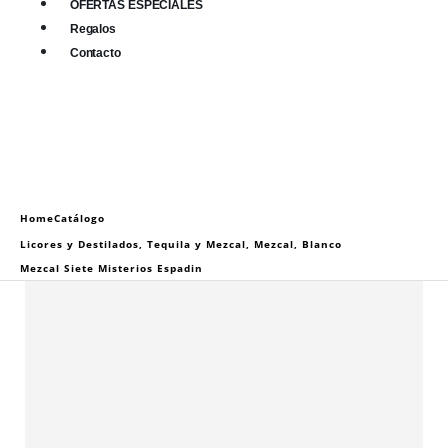
OFERTAS ESPECIALES
Regalos
Contacto
0
0 items
Home
Catálogo
Licores y Destilados
,
Tequila y Mezcal
,
Mezcal
,
Blanco
Mezcal Siete Misterios Espadin