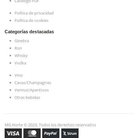
Catálogo PDF
Política de privacidad
Política de cookies
Categorías destacadas
Ginebra
Ron
Whisky
Vodka
Vino
Cavas/Champagnes
Vermut/Aperitivos
Otras bebidas
MG Norte © 2020. Todos los derechos reservados