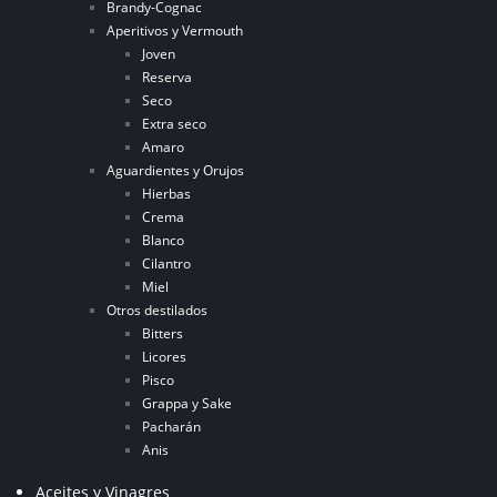
Brandy-Cognac
Aperitivos y Vermouth
Joven
Reserva
Seco
Extra seco
Amaro
Aguardientes y Orujos
Hierbas
Crema
Blanco
Cilantro
Miel
Otros destilados
Bitters
Licores
Pisco
Grappa y Sake
Pacharán
Anis
Aceites y Vinagres