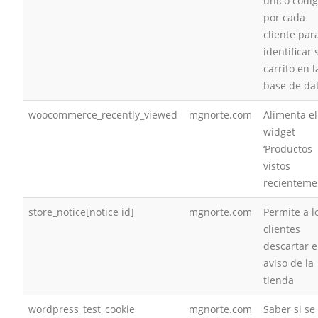
único códi
por cada
cliente par
identificar 
carrito en l
base de da
woocommerce_recently_viewed
mgnorte.com
Alimenta el
widget
‘Productos
vistos
recienteme
store_notice[notice id]
mgnorte.com
Permite a l
clientes
descartar e
aviso de la
tienda
wordpress_test_cookie
mgnorte.com
Saber si se