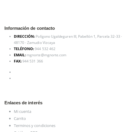
Información de contacto
DIRECCIÓN:
Polígono Ugaldeguren III, Pabellón 1, Parcela 32-33 ·
48170 - Zamudio Vizcaya
TELÉFONO:
944 532 462
EMAIL:
mgnorte@mgnorte.com
FAX:
944 531 366
Enlaces de interés
Mi cuenta
Carrito
Terminos y condiciones