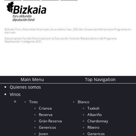
Bizkaiko Foru Aldundiak finantzatu du proiektu hau, 2021eko Suspertze Adimentsua Programaren
barruan.
Este proyecto ha sido financiado por la Diputación Foral de Bizkaia dentro del Programa
Reactivación Inteligente 2021.
Main Menu
Top Navigation
Quienes somos
Vinos
Tinto
Blanco
Crianza
Txakoli
Reserva
Albariño
Grán Reserva
Chardonnay
Genericos
Ribeiro
Joven
Genericos