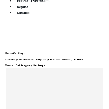
OFERTAS ESPECIALES
Regalos
Contacto
0
0 items
Home
Catálogo
Licores y Destilados
,
Tequila y Mezcal
,
Mezcal
,
Blanco
Mezcal Del Maguey Pechuga