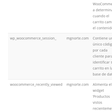
WooComme
a determin
cuando el
carrito cam
el contenid
wp_woocommerce_session_
mgnorte.com
Contiene u
único códi
por cada
cliente par
identificar 
carrito en l
base de da
woocommerce_recently_viewed
mgnorte.com
Alimenta el
widget
‘Productos
vistos
recienteme