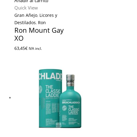
Añadir al carrito
Quick View
Gran Añejo
,
Licores y
Destilados
,
Ron
Ron Mount Gay
XO
63,45
€
IVA incl.