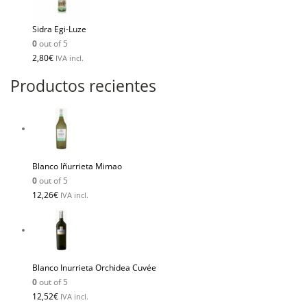
Sidra Egi-Luze
0
out of 5
2,80
€
IVA incl.
Productos recientes
Blanco Iñurrieta Mimao
0
out of 5
12,26
€
IVA incl.
Blanco Inurrieta Orchidea Cuvée
0
out of 5
12,52
€
IVA incl.