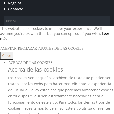
Regalos
Contacto
This website uses cookies to improve your experience. We'll
assume you're ok with this, but you can opt-out if you wish.
Leer
más
ACEPTAR
RECHAZAR
AJUSTES DE LAS COOKIES
Close
ACERCA DE LAS COOKIES
Acerca de las cookies
Las cookies son pequeños archivos de texto que pueden ser
usados por las webs para hacer más eficiente la experiencia
del usuario. La ley establece que podemos almacenar cookies
en tu dispositivo si son estrictamente necesarias para el
funcionamiento de este sitio. Para todos los demás tipos de
cookies, necesitamos tu permiso. Este sitio utiliza diferentes