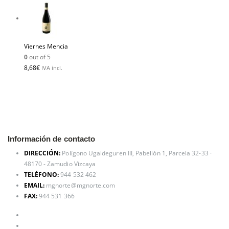
Viernes Mencia
0
out of 5
8,68
€
IVA incl.
Información de contacto
DIRECCIÓN:
Polígono Ugaldeguren III, Pabellón 1, Parcela 32-33 ·
48170 - Zamudio Vizcaya
TELÉFONO:
944 532 462
EMAIL:
mgnorte@mgnorte.com
FAX:
944 531 366