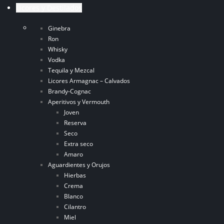
Licores y Destilados
Ginebra
Ron
Whisky
Vodka
Tequila y Mezcal
Licores Armagnac – Calvados
Brandy-Cognac
Aperitivos y Vermouth
Joven
Reserva
Seco
Extra seco
Amaro
Aguardientes y Orujos
Hierbas
Crema
Blanco
Cilantro
Miel