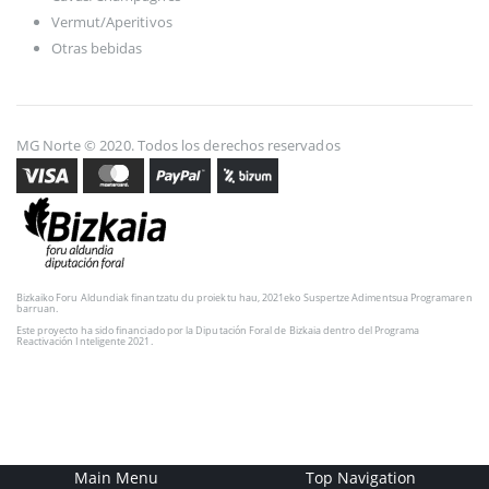
Vermut/Aperitivos
Otras bebidas
MG Norte © 2020. Todos los derechos reservados
Bizkaiko Foru Aldundiak finantzatu du proiektu hau, 2021eko Suspertze Adimentsua Programaren
barruan.
Este proyecto ha sido financiado por la Diputación Foral de Bizkaia dentro del Programa
Reactivación Inteligente 2021.
Main Menu
Top Navigation