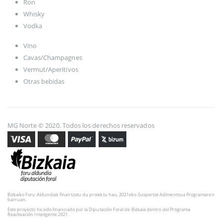
Ron
Whisky
Vodka
Vino
Cavas/Champagnes
Vermut/Aperitivos
Otras bebidas
MG Norte © 2020. Todos los derechos reservados
Bizkaiko Foru Aldundiak finantzatu du proiektu hau, 2021eko Suspertze Adimentsua Programaren
barruan.
Este proyecto ha sido financiado por la Diputación Foral de Bizkaia dentro del Programa
Reactivación Inteligente 2021.