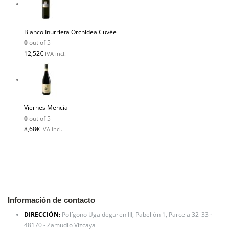
Blanco Inurrieta Orchidea Cuvée
0
out of 5
12,52
€
IVA incl.
Viernes Mencia
0
out of 5
8,68
€
IVA incl.
Información de contacto
DIRECCIÓN:
Polígono Ugaldeguren III, Pabellón 1, Parcela 32-33 ·
48170 - Zamudio Vizcaya