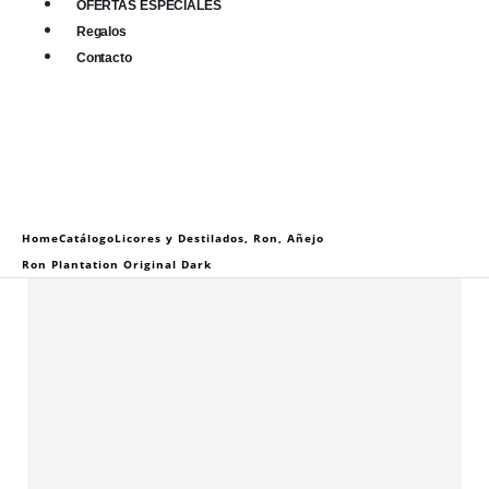
OFERTAS ESPECIALES
Regalos
Contacto
0
0 items
Home
Catálogo
Licores y Destilados
,
Ron
,
Añejo
Ron Plantation Original Dark