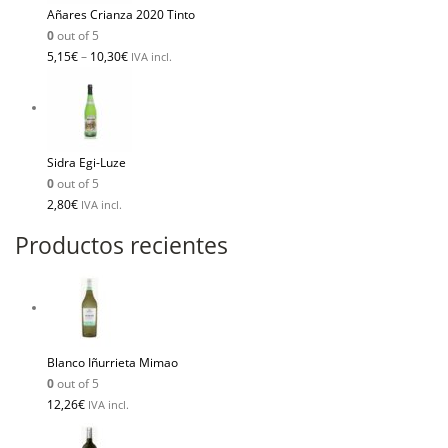
Añares Crianza 2020 Tinto
0
out of 5
5,15
€
–
10,30
€
IVA incl.
Sidra Egi-Luze
0
out of 5
2,80
€
IVA incl.
Productos recientes
Blanco Iñurrieta Mimao
0
out of 5
12,26
€
IVA incl.