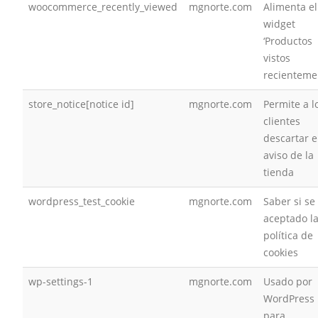
woocommerce_recently_viewed
mgnorte.com
Alimenta el
widget
‘Productos
vistos
recienteme
store_notice[notice id]
mgnorte.com
Permite a l
clientes
descartar e
aviso de la
tienda
wordpress_test_cookie
mgnorte.com
Saber si se
aceptado l
política de
cookies
wp-settings-1
mgnorte.com
Usado por
WordPress
para