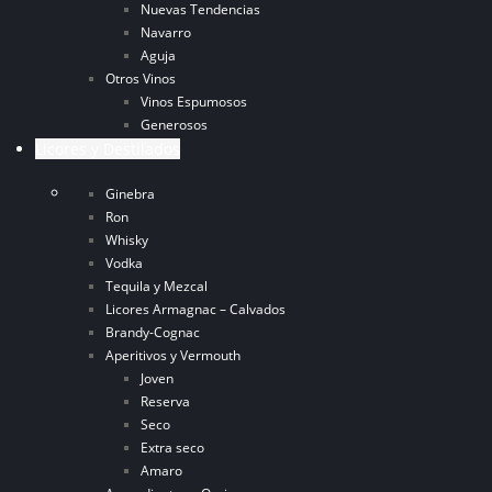
Nuevas Tendencias
Navarro
Aguja
Otros Vinos
Vinos Espumosos
Generosos
Licores y Destilados
Ginebra
Ron
Whisky
Vodka
Tequila y Mezcal
Licores Armagnac – Calvados
Brandy-Cognac
Aperitivos y Vermouth
Joven
Reserva
Seco
Extra seco
Amaro