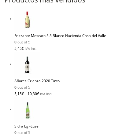
Frizzante Moscato 5.5 Blanco Hacienda Casa del Valle
0
out of 5
5,45
€
IVA incl.
Añares Crianza 2020 Tinto
0
out of 5
5,15
€
–
10,30
€
IVA incl.
Sidra Egi-Luze
0
out of 5