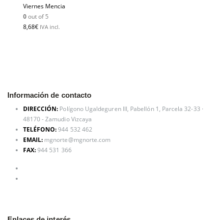
Viernes Mencia
0
out of 5
8,68
€
IVA incl.
Información de contacto
DIRECCIÓN:
Polígono Ugaldeguren III, Pabellón 1, Parcela 32-33 ·
48170 - Zamudio Vizcaya
TELÉFONO:
944 532 462
EMAIL:
mgnorte@mgnorte.com
FAX:
944 531 366
Enlaces de interés