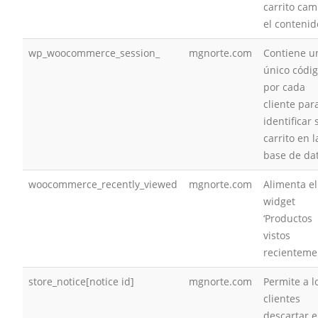
carrito cam
el contenid
wp_woocommerce_session_
mgnorte.com
Contiene u
único códi
por cada
cliente par
identificar 
carrito en l
base de da
woocommerce_recently_viewed
mgnorte.com
Alimenta el
widget
‘Productos
vistos
recienteme
store_notice[notice id]
mgnorte.com
Permite a l
clientes
descartar e