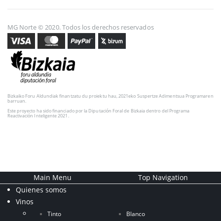
MG Norte © 2020. Todos los derechos reservados
Bizkaiko Foru Aldundiak finantzatu du proiektu hau, 2021eko Suspertze Adimentsua Programaren
barruan.
Este proyecto ha sido financiado por la Diputación Foral de Bizkaia dentro del Programa
Reactivación Inteligente 2021.
Main Menu
Top Navigation
Quienes somos
Vinos
Tinto
Blanco