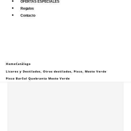
OFERTAS ESPECIALES
Regalos
Contacto
0
0 items
Home
Catálogo
Licores y Destilados
,
Otros destilados
,
Pisco
,
Mosto Verde
Pisco BarSol Quebranta Mosto Verde