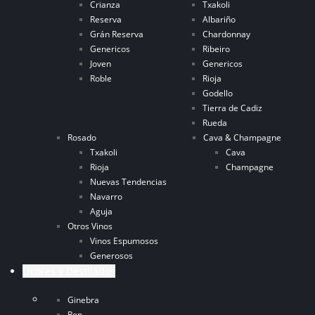
Crianza
Txakoli
Reserva
Albariño
Grán Reserva
Chardonnay
Genericos
Ribeiro
Joven
Genericos
Roble
Rioja
Godello
Tierra de Cadiz
Rueda
Rosado
Cava & Champagne
Txakoli
Cava
Rioja
Champagne
Nuevas Tendencias
Navarro
Aguja
Otros Vinos
Vinos Espumosos
Generosos
Licores y Destilados
Ginebra
Ron