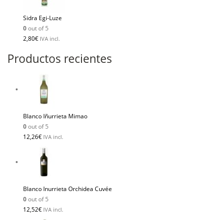
Sidra Egi-Luze
0
out of 5
2,80
€
IVA incl.
Productos recientes
Blanco Iñurrieta Mimao
0
out of 5
12,26
€
IVA incl.
Blanco Inurrieta Orchidea Cuvée
0
out of 5
12,52
€
IVA incl.