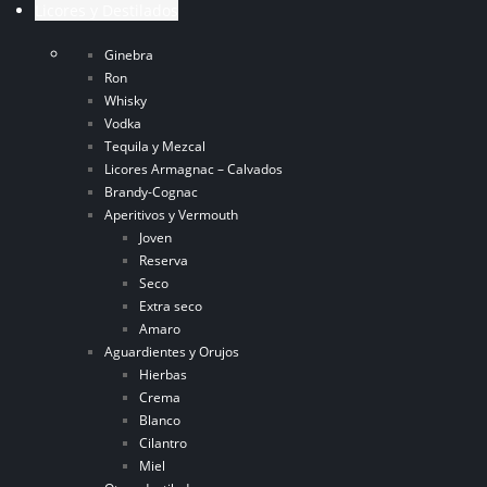
Licores y Destilados
Ginebra
Ron
Whisky
Vodka
Tequila y Mezcal
Licores Armagnac – Calvados
Brandy-Cognac
Aperitivos y Vermouth
Joven
Reserva
Seco
Extra seco
Amaro
Aguardientes y Orujos
Hierbas
Crema
Blanco
Cilantro
Miel