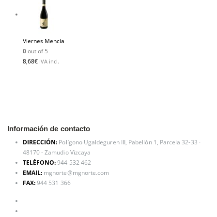
Viernes Mencia
0
out of 5
8,68
€
IVA incl.
Información de contacto
DIRECCIÓN:
Polígono Ugaldeguren III, Pabellón 1, Parcela 32-33 ·
48170 - Zamudio Vizcaya
TELÉFONO:
944 532 462
EMAIL:
mgnorte@mgnorte.com
FAX:
944 531 366