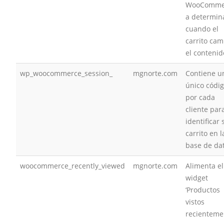
WooComme
a determin
cuando el
carrito cam
el contenid
wp_woocommerce_session_
mgnorte.com
Contiene u
único códi
por cada
cliente par
identificar 
carrito en l
base de da
woocommerce_recently_viewed
mgnorte.com
Alimenta el
widget
‘Productos
vistos
recienteme